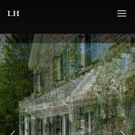
LH
?>