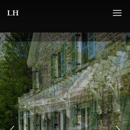
LH
?>